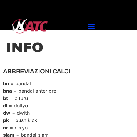
INFO
ABBREVIAZIONI CALCI
bn
= bandal
bna
= bandal anteriore
bt
= bituru
dl
= dollyo
dw
= dwith
pk
= push kick
nr
= neryo
slam
= bandal slam