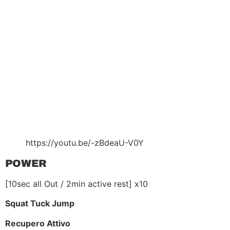
https://youtu.be/-zBdeaU-V0Y
POWER
[10sec all Out / 2min active rest] x10
Squat Tuck Jump
Recupero Attivo