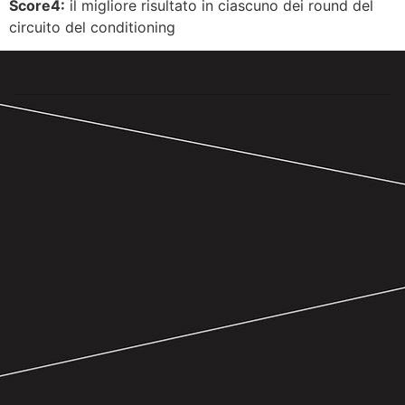
Score4:
il migliore risultato in ciascuno dei round del
circuito del conditioning