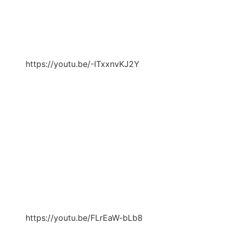
https://youtu.be/-ITxxnvKJ2Y
https://youtu.be/FLrEaW-bLb8