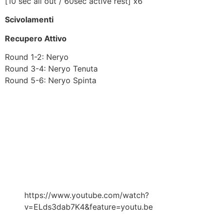
[10 sec all out / 60sec active rest] x6
Scivolamenti
Recupero Attivo
Round 1-2: Neryo
Round 3-4: Neryo Tenuta
Round 5-6: Neryo Spinta
https://www.youtube.com/watch?
v=ELds3dab7K4&feature=youtu.be