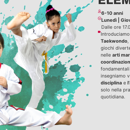
ELEM
6-10 anni
Lunedì | Gio
Dalle ore 17.
Introduciamo
Taekwondo
,
giochi diverte
nelle
arti mar
coordinazion
fondamentali
insegniamo v
disciplina
e
l
solo nella pr
quotidiana.