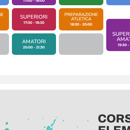
17:00 - 18:00
NE
PREPARAZIONE
SUPERIORI​
ATLETICA​
17:30 - 18:30
18:30 - 20:00
SUPERI
AMAT
AMATORI​
19:30 -
20:00 - 21:30
CORS