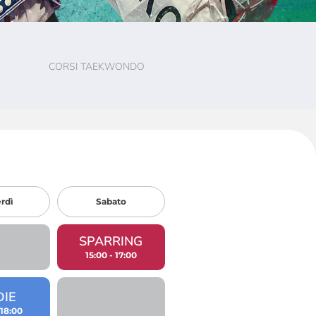
CORSI TAEKWONDO
rdì
Sabato
SPARRING
15:00 - 17:00​
DIE
 18:00