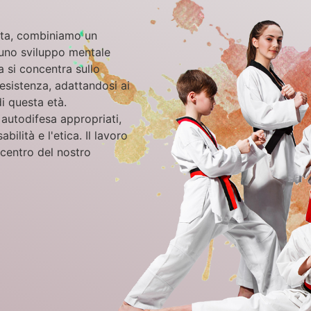
cita, combiniamo un
 uno sviluppo mentale
a si concentra sullo
 resistenza, adattandosi ai
di questa età.
autodifesa appropriati,
ilità e l'etica. Il lavoro
l centro del nostro