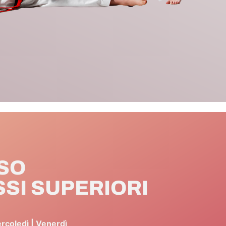
SO
SI SUPERIORI
rcoledì | Venerdì